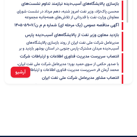
مربوط به پروژه تهیه کالا و احداث تأسیسات سرچاهی و خط لوله
این تلاش و خدمت‌رسانی را به جامعه منعکس کردند.
بازسازی پالایشگاه‌های آسیب‌دیده نیازمند تداوم نشست‌های
جریانی چاههای شماره 6 و 7 میدان گازی دی (بصورت PC)
مدیریت پروژه است
محسن پاک‌نژاد، وزیر نفت امروز شنبه، دهم مرداد در نشست شورای
(شماره سامانه ستـاد: 2005093221000034)
معاونان وزارت نفت با قدردانی از تلاش‌های همه‌جانبه مجموعه
صنعت نفت در بازسازی پالایشگاه‌های آسیب‌دیده، بر تداوم برگزاری
آگهی مناقصه عمومی (یک مرحله ای) شماره م م ن/5907-1405
نشست‌های تخصصی و ارائه مستمر گزارش‌های پیشرفت در قالب
مربوط به تامین سیستم ارتباط ماهواره ای شرکت نفت مناطق
مدیریت پروژه تأکید کرد و گفت:
بازدید معاون وزیر نفت از پالایشگاه‌های آسیب‌دیده پارس
مرکزی ایران شماره ثبت در سامانه ستاد: 2005093221000035
جنوبی
مدیرعامل شرکت ملی نفت ایران از روند بازسازی پالایشگاه‌های
آسیب‌دیده میدان مشترک پارس جنوبی در استان بوشهر بازدید و بر
تسریع در بازگشت این تأسیسات به مدار بهره‌برداری تأکید کرد.
انتصاب سرپرست مدیریت فناوری اطلاعات و ارتباطات شرکت
ملی نفت ایران
با صدور حکمی از سوی حمید بورد؛ مدیرعامل شرکت ملی نفت ایران،
محمد آرمان فر «سرپرست مدیریت فناوری اطلاعات و ارتباطات» این
آرشیو
شرکت شد.
انتصاب مشاور مدیرعامل شرکت ملی نفت ایران
با حکم مدیرعامل شرکت ملی نفت ایران، سید غلامرضا فراهانی مشاور
مدیرعامل این شرکت شد.
نقش‌آفرینی شرکت بهره‌برداری نفت و گاز غرب در مسیر اربعین
در راستای عمل به مسئولیت های اجتماعی و تاکید استانداری
کرمانشاه به همه دستگاه های اجرایی استان، مبنی بر میزبانی شایسته
با هدف تسهیل شرایط سفر زائرین اربعین حسینی علیه السلام برای
انتصاب سرپرست سازمان منطقه ویژه اقتصادی انرژی پارس
نخستین شرکت بهره برداری نفت و گاز غرب اقدام به برپایی موکب
با حکم حمید بورد؛ مدیرعامل شرکت ملی نفت ایران، قاسم علی بازآیی
خدمت رسانی به زوار در مرز سومار نمود.
به عنوان «سرپرست سازمان منطقه ویژه اقتصادی انرژی پارس»