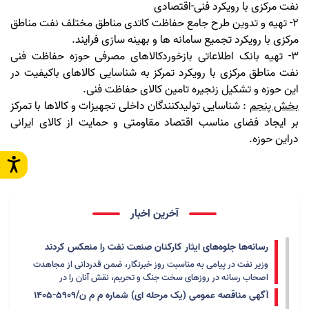
نفت مرکزی با رویکرد فنی-اقتصادی
2- تهیه و تدوین طرح جامع حفاظت کاتدی مناطق مختلف نفت مناطق
مرکزی با رویکرد تجمیع سامانه ها و بهینه سازی فرایند.
3- تهیه بانک اطلاعاتی بازخوردکالاهای مصرفی حوزه حفاظت فنی
نفت مناطق مرکزی با رویکرد تمرکز به شناسایی کالاهای باکیفیت در
این حوزه و تشکیل زنجیره تامین کالای حفاظت فنی.
بخش پنجم
: شناسایی تولیدکنندگان داخلی تجهیزات و کالاها با تمرکز
بر ایجاد فضای مناسب اقتصاد مقاومتی و حمایت از کالای ایرانی
دراین حوزه.
آخرین اخبار
رسانه‌ها جلوه‌های ایثار کارکنان صنعت نفت را منعکس کردند
وزیر نفت در پیامی به مناسبت روز خبرنگار، ضمن قدردانی از مجاهدت
اصحاب رسانه در روزهای سخت جنگ و تحریم، نقش آنان را در
انعکاس مقاومت ملت ایران و ایثار کارکنان صنعت نفت در تداوم تولید
آگهی مناقصه عمومی (یک مرحله ای) شماره م م ن/5909-1405
و تأمین انرژی کشور برجسته دانست و تأکید کرد: رسانه‌ها جلوه‌های