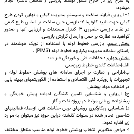
به شرح زیر در خارج کشور توسط بازرسی ( شخص ثالث) انجام
میشود:
1 - ارزیابی فرایند ساخت و سیستم مدیریت کیفی و نهایی کردن طرح
کیفی جهت تایید کارفرما 2- بازرسی حین ساخت بر اساس طرح کیفی
در نقاط بازرسی حضوری 3- کنترل مستندات و ارزیابی آنها و صدور
گواهینامه نظارت بر حمل و ارسال گزارش بازرسی.
بخش سوم
: بازرسی خطوط لوله با استفاده از توپک هوشمند در
راستای سامانه مدیریت یکپارچه خطوط لوله (PIMS) .
بخش چهارم
: حفاظت فنی و خوردگی فلزات :
الف)حفاظت کاتدی خطوط زیرزمینی
ب)طراحی و نظارت بر اجرای سامانه های پوشش خطوط لوله و
تجهیزات با رویکرد فنی اقتصادی و استفاده از الگوریتمهای بهینه یابی
در انتخاب مواد پوشش
ج) ارزیابی و شناسایی تامین کنندگان ادوات پایش خوردگی و
پیشنهادهای فنی مرتبط در پروژه نفت و گاز
د) شناسایی وبکارگیری روشهای نوین حفاظت فنی ازجمله فعالیتهای
شاخص انجام شده در سنوات گذشته دراین حوزه نیز میتوان به موارد
زیر اشاره نمود:
1- طراحی مکانیزم انتخاب پوشش خطوط لوله مناسب مناطق مختلف