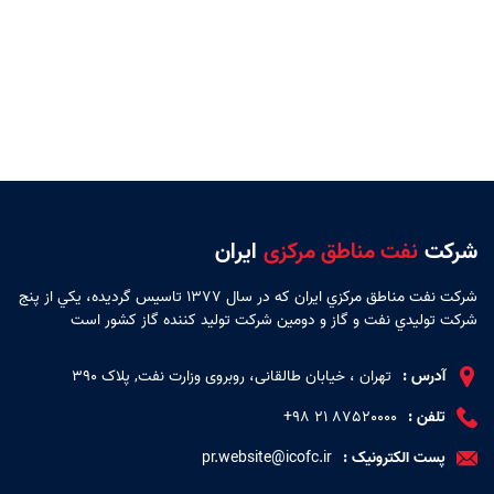
شرکت
نفت مناطق مرکزی
ایران
شركت نفت مناطق مركزي ايران كه در سال 1377 تاسيس گرديده، يكي از پنج
شركت توليدي نفت و گاز و دومين شركت توليد كننده گاز كشور است
آدرس :
تهران ، خیابان طالقانی، روبروی وزارت نفت, پلاک 390
تلفن :
87520000 ۲۱ ۹۸+
پست الکترونیک :
pr.website@icofc.ir