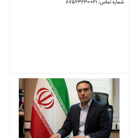
شماره تماس: 021-87523230