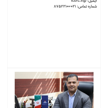
ایمیل: @icofc.ir
شماره تماس: 021-87522100