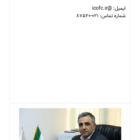
ایمیل: @icofc.ir
شماره تماس: 021-87520