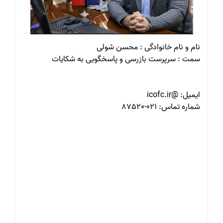
نام و نام خانوادگی : محسن شولی
سمت : سرپرست بازرسی و پاسخگویی به شکایات
ایمیل: @icofc.ir
شماره تماس: 021-87520