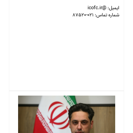
ایمیل: @icofc.ir
شماره تماس: 021-87520