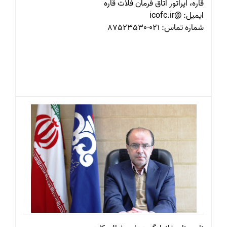
قاره، اپراتور اتاق فرمان فلات قاره
ایمیل: @icofc.ir
شماره تماس: 021-87523530