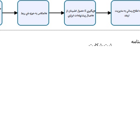
امه
ثبت شکایت