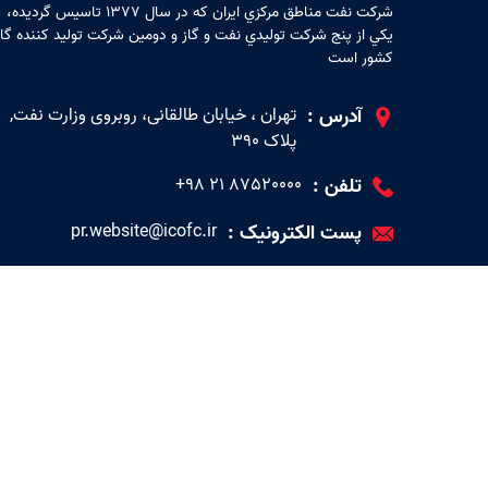
شركت نفت مناطق مركزي ايران كه در سال 1377 تاسيس گرديده،
يكي از پنج شركت توليدي نفت و گاز و دومين شركت توليد كننده گاز
كشور است
آدرس :
تهران ، خیابان طالقانی، روبروی وزارت نفت,
پلاک 390
تلفن :
87520000 ۲۱ ۹۸+
پست الکترونیک :
pr.website@icofc.ir