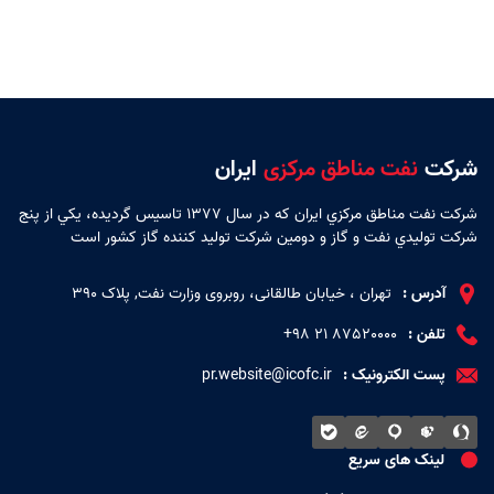
شرکت
نفت مناطق مرکزی
ایران
شركت نفت مناطق مركزي ايران كه در سال 1377 تاسيس گرديده، يكي از پنج
شركت توليدي نفت و گاز و دومين شركت توليد كننده گاز كشور است
آدرس :
تهران ، خیابان طالقانی، روبروی وزارت نفت, پلاک 390
تلفن :
87520000 ۲۱ ۹۸+
پست الکترونیک :
pr.website@icofc.ir
لینک های سریع