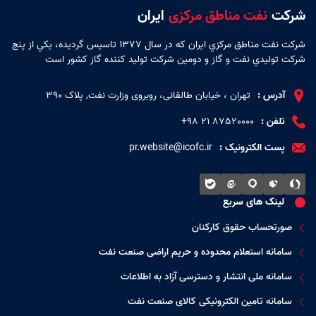
شرکت
نفت مناطق مرکزی
ایران
شركت نفت مناطق مركزي ايران كه در سال 1377 تاسيس گرديده، يكي از پنج
شركت توليدي نفت و گاز و دومين شركت توليد كننده گاز كشور است
آدرس :
تهران ، خیابان طالقانی، روبروی وزارت نفت, پلاک 390
تلفن :
87520000 ۲۱ ۹۸+
پست الکترونیک :
pr.website@icofc.ir
لینک های سریع
صورتحساب حقوق کارکنان
سامانه استعلام محدوده و حریم اراضی صنعت نفت
سامانه ملی انتشار و دسترسی آزاد به اطلاعات
سامانه تامین الکترونیکی کالای صنعت نفت