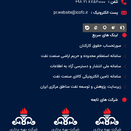
انتصاب سرپرست سازمان منطقه ویژه اقتصادی انرژی پارس
تلفن :
87520000 ۲۱ ۹۸+
نخستین شرکت بهره برداری نفت و گاز غرب اقدام به برپایی موکب
با حکم حمید بورد؛ مدیرعامل شرکت ملی نفت ایران، قاسم علی بازآیی
خدمت رسانی به زوار در مرز سومار نمود.
پست الکترونیک :
pr.website@icofc.ir
به عنوان «سرپرست سازمان منطقه ویژه اقتصادی انرژی پارس»
منصوب شد.
تقدیر از مدیران نمونه شرکت ملی نفت ایران
حمید بورد؛ مدیرعامل شرکت ملی نفت ایران در حاشیه جلسه هیئت
مدیره با قدردانی از تلاش‌های مدیران و کارکنان صنعت نفت، گفت:
لینک های سریع
صورتحساب حقوق کارکنان
سامانه استعلام محدوده و حریم اراضی صنعت نفت
سامانه ملی انتشار و دسترسی آزاد به اطلاعات
سامانه تامین الکترونیکی کالای صنعت نفت
زیرسایت پژوهش و توسعه نفت مناطق مرکزی ایران
شرکت های تابعه
شرکت بهره برداری
شرکت بهره برداری
شرکت بهره برداری