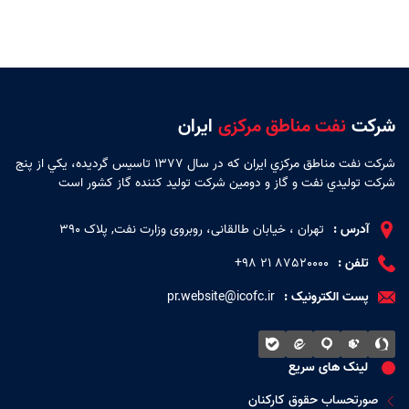
شرکت
نفت مناطق مرکزی
ایران
شركت نفت مناطق مركزي ايران كه در سال 1377 تاسيس گرديده، يكي از پنج
شركت توليدي نفت و گاز و دومين شركت توليد كننده گاز كشور است
آدرس :
تهران ، خیابان طالقانی، روبروی وزارت نفت, پلاک 390
تلفن :
87520000 ۲۱ ۹۸+
پست الکترونیک :
pr.website@icofc.ir
لینک های سریع
صورتحساب حقوق کارکنان