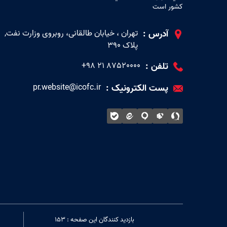
كشور است
آدرس :
تهران ، خیابان طالقانی، روبروی وزارت نفت,
پلاک 390
تلفن :
87520000 ۲۱ ۹۸+
پست الکترونیک :
pr.website@icofc.ir
بازدید کنندگان این صفحه : 153