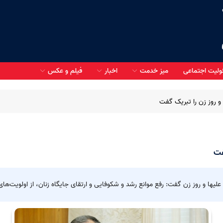
لیت اجتماعی
میز خدمت
اخبار
فیلم و عکس
و روز زن را تبریک گفت
دانستنی های HSE
فت
صورتحساب حقوق شاغلین
طرح درمان غیر مستقیم
 علیها و روز زن گفت: رفع موانع رشد و شکوفایی و ارتقای جایگاه زنان، از اولویت‌
نظرسنجی مشارکت الکترونیک
ع کالا