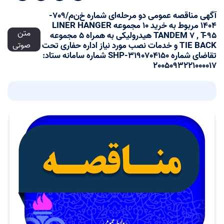
آگهی مناقصه عمومی دو مرحله‌ای شماره خ‌ن‌م/709-
1404 مربوط به خرید 10 مجموعه LINER HANGER
متن
TANDEM 7 , T-95 هیدرولیکی به همراه 5 مجموعه
TIE BACK و خدمات نصب مورد نیاز اداره حفاری تحت
صوتی
تقاضای شماره SHP-3190704150 شماره سامانه ستاد:
2005093221000017