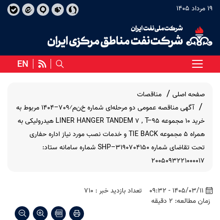
19 مرداد 1405
EN
صفحه اصلی
مناقصات
آگهی مناقصه عمومی دو مرحله‌ای شماره خ‌ن‌م⁄709–1404 مربوط به
خرید 10 مجموعه LINER HANGER TANDEM 7 , T–95 هیدرولیکی به
همراه 5 مجموعه TIE BACK و خدمات نصب مورد نیاز اداره حفاری
تحت تقاضای شماره SHP–3190704150 شماره سامانه ستاد:
2005093221000017
1405/03/11 - 09:32
تعداد بازدید خبر : 710
زمان مطالعه: 2 دقیقه