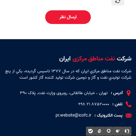
ارسال نظر
شرکت
نفت مناطق مرکزی
ایران
شركت نفت مناطق مركزي ايران كه در سال 1377 تاسيس گرديده، يكي از پنج
شركت توليدي نفت و گاز و دومين شركت توليد كننده گاز كشور است
آدرس :
تهران ، خیابان طالقانی، روبروی وزارت نفت, پلاک 390
تلفن :
87520000 ۲۱ ۹۸+
پست الکترونیک :
pr.website@icofc.ir