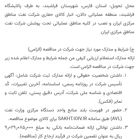
محل تحویل: استان فارس، شهرستان فراشبند، به طرف پالایشگاه
فراشبند، منطقه عملیاتی دالان، انبار کالای حفاری شرکت نفت مناطق
مرکزی ایران و نصب در کلیه مناطق عملیاتی تحت پوشش شرکت نفت
مناطق مرکزی ایران
ج) شرایط و مدارک مورد نیاز جهت شرکت در مناقصه (الزامی)
ارائه مدارک استعلام ارزیابی کیفی من‌ جمله شرایط و مدارک اعلام شده زیر
جهت شرکت در مناقصه الزامی است.
داشتن شخصیت حقوقی و ارائه مدارک ثبت شرکت شامل: آگهی
تأسیس شرکت در روزنامه رسمی، اساسنامه، آخرین تغییرات، کُد
اقتصادی و شناسه ملی شرکت، آدرس دقیق پستی، تلفن ثابت و
نمابر (فکس).
حضور در فهرست بلند منابع واحد دستگاه مرکزی وزارت نفت
(
AVL
) طبق سامانه
SAKHT.IOIV.IR
برای کالای موضوع مناقصه.
داشتن توانائی ارائه ضمانت‌نامه بانکی به مبلغ 000ر085ر029ر9
ریال به ‌عنوان تضمین شرکت در فرآیند ارجاع کار (مناقصه).