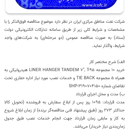
شرکت نفت مناطق مرکزی ایران در نظر دارد موضوع مناقصه فوق‌الذکر را با
مشخصات و شرایط کلی زیر از طریق سامانه تدارکات الکترونیکی دولت
(ستاد) به صورت مناقصه عمومی (دو مرحله‌ای) به شرکت‌های واجد
شرایط، واگذار نماید.
الف) شرح مختصر کار
خرید 10 مجموعه
LINER HANGER TANDEM 7", T-95
هیدرولیکی به
همراه 5 مجموعه
TIE BACK
و خدمات نصب مورد نیاز اداره حفاری تحت
تقاضای شماره
SHP-3190704150
ب) مدت و محل اجرای قرارداد
مدت قرارداد: 1095 روز پس از ابلاغ سفارش به فروشنده (تحویل کالا
حداکثر 273 روز (طبق پیشنهاد فنی مناقصه‌گر برنده) از زمان ابلاغ شروع
به کار و مابقی زمان قرارداد جهت انجام خدمات نصب طبق جدول
زمان‌بندی نیاز خریدار) می‌باشد.