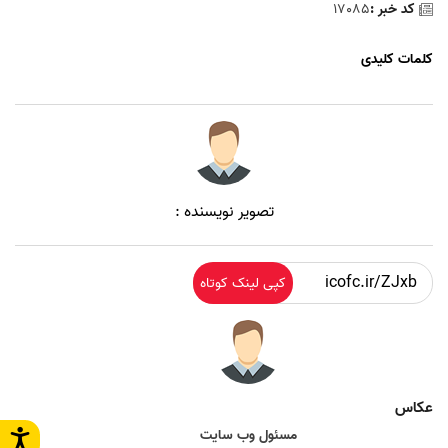
کد خبر :
17085
کلمات کلیدی
تصویر نویسنده :
کپی لینک کوتاه
عکاس
مسئول وب سایت