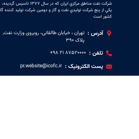
شركت نفت مناطق مركزي ايران كه در سال 1377 تاسيس گرديده،
يكي از پنج شركت توليدي نفت و گاز و دومين شركت توليد كننده گاز
كشور است
آدرس :
تهران ، خیابان طالقانی، روبروی وزارت نفت,
پلاک 390
تلفن :
87520000 ۲۱ ۹۸+
پست الکترونیک :
pr.website@icofc.ir